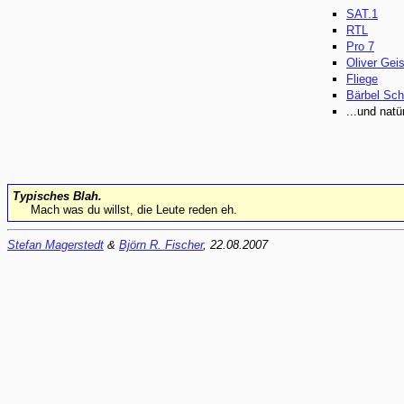
SAT.1
RTL
Pro 7
Oliver Gei
Fliege
Bärbel Sch
...und natü
Typisches Blah.
Mach was du willst, die Leute reden eh.
Stefan Magerstedt
&
Björn R. Fischer
, 22.08.2007