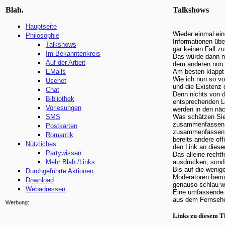
Blah.
Talkshows
Hauptseite
Wieder einmal ein
Philosophie
Informationen übe
Talkshows
gar keinen Fall zu
Im Bekanntenkreis
Das würde dann na
Auf der Arbeit
dem anderen nun m
EMails
Am besten klappt 
Wie ich nun so vo
Usenet
und die Existenz 
Chat
Denn nichts von d
Bibliothek
entsprechenden Le
Vorlesungen
werden in den nä
SMS
Was schätzen Sie 
zusammenfassen lie
Postkarten
zusammenfassen lä
Romantik
bereits andere of
Nützliches
den Link an diese
Partywissen
Das alleine rechtf
Mehr Blah./Links
ausdrücken, sonde
Bis auf die wenig
Durchgeführte Aktionen
Moderatoren bemüh
Download
genauso schlau wi
Webadressen
Eine umfassende ne
aus dem Fernseher
Werbung:
Links zu diesem 