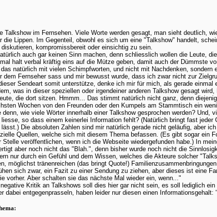
e Talkshow im Fernsehen. Viele Worte werden gesagt, man sieht deutlich, wi
r die Lippen. Im Gegenteil, obwohl es sich um eine "Talkshow" handelt, schein
 diskutieren, kompromissbereit oder einsichtig zu sein.
türlich auch gar keinen Sinn machen, denn schliesslich wollen die Leute, d
al halt verbal kräftig eins auf die Mütze geben, damit auch der Dümmste vor
das natürlich mit vielen Schimpfworten, und nicht mit Nachdenken, sondern
r dem Fernseher sass und mir bewusst wurde, dass ich zwar nicht zur Zielgr
dieser Sendeart somit unterstütze, denke ich mir für mich, als gerade einmal e
em, was in dieser speziellen oder irgendeiner anderen Talkshow gesagt wird, h
ute, die dort sitzen. Hmmm... Das stimmt natürlich nicht ganz, denn diejen
chsten Wochen von den Freunden oder den Kumpels am Stammtisch ein weni
denn, wie viele Wörter innerhalb einer Talkshow gesprochen werden? Und, viel
sse, so dass einem keinerlei Information fehlt? (Natürlich bringt fast jeder 
sst.) Die absoluten Zahlen sind mir natürlich gerade nicht geläufig, aber ich
fizielle Quellen, welche sich mit diesem Thema befassen. (Es gibt sogar ein
r Stelle veröffentlichen, wenn ich die Webseite wiedergefunden habe.) In mein
ertigt aber noch nicht das "Blah.", denn bisher wurde noch nicht die Sinnlosi
rn nur durch ein Gefühl und dem Wissen, welches die Akteure solcher "Talk
en, möglichst tränenreichen (das bringt Quote!) Familienzusammenbringungen un
en sich zwar, ein Fazit zu einer Sendung zu ziehen, aber dieses ist eine F
e vorher. Aber schalten sie das nächste Mal wieder ein, wenn..."
gative Kritik an Talkshows soll dies hier gar nicht sein, es soll lediglich ein
 dabei entgegenprasseln, haben leider nur diesen einen Informationsgehalt: 
Thema: