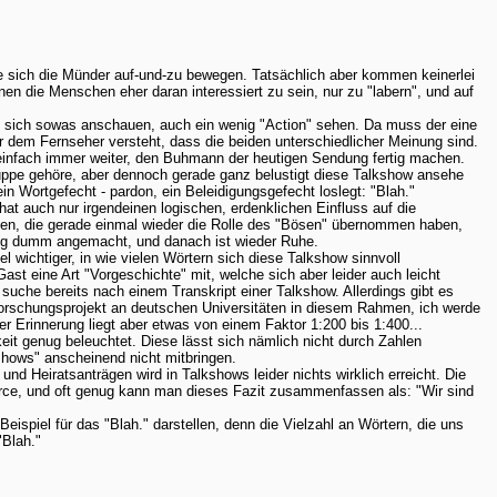
e sich die Münder auf-und-zu bewegen. Tatsächlich aber kommen keinerlei
en die Menschen eher daran interessiert zu sein, nur zu "labern", und auf
ie sich sowas anschauen, auch ein wenig "Action" sehen. Da muss der eine
 dem Fernseher versteht, dass die beiden unterschiedlicher Meinung sind.
 einfach immer weiter, den Buhmann der heutigen Sendung fertig machen.
uppe gehöre, aber dennoch gerade ganz belustigt diese Talkshow ansehe
in Wortgefecht - pardon, ein Beleidigungsgefecht loslegt: "Blah."
at auch nur irgendeinen logischen, erdenklichen Einfluss auf die
igen, die gerade einmal wieder die Rolle des "Bösen" übernommen haben,
g dumm angemacht, und danach ist wieder Ruhe.
 wichtiger, in wie vielen Wörtern sich diese Talkshow sinnvoll
Gast eine Art "Vorgeschichte" mit, welche sich aber leider auch leicht
 suche bereits nach einem Transkript einer Talkshow. Allerdings gibt es
 Forschungsprojekt an deutschen Universitäten in diesem Rahmen, ich werde
er Erinnerung liegt aber etwas von einem Faktor 1:200 bis 1:400...
gkeit genug beleuchtet. Diese lässt sich nämlich nicht durch Zahlen
shows" anscheinend nicht mitbringen.
d Heiratsanträgen wird in Talkshows leider nichts wirklich erreicht. Die
arce, und oft genug kann man dieses Fazit zusammenfassen als: "Wir sind
 Beispiel für das "Blah." darstellen, denn die Vielzahl an Wörtern, die uns
"Blah."