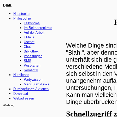
Blah.
Hauptseite
Philosophie
Talkshows
Im Bekanntenkreis
Auf der Arbeit
EMails
Usenet
Welche Dinge sind
Chat
"Blah.", aber denn
Bibliothek
Vorlesungen
unterhält sich die
SMS
verschiedene Medie
Postkarten
Romantik
sich selbst in den
Nützliches
unangenehm auffäll
Partywissen
Mehr Blah./Links
Untersuchungen, 
Durchgeführte Aktionen
Kann man vielleich
Download
Webadressen
Dinge überbrücken? 
Werbung:
Schnellzugriff