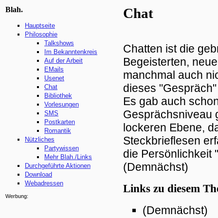
Blah.
Chat
Hauptseite
Philosophie
Talkshows
Chatten ist die geb
Im Bekanntenkreis
Begeisterten, neue
Auf der Arbeit
EMails
manchmal auch nic
Usenet
dieses "Gespräch" 
Chat
Bibliothek
Es gab auch schon
Vorlesungen
Gesprächsniveau g
SMS
Postkarten
lockeren Ebene, d
Romantik
Steckbrieflesen erf
Nützliches
Partywissen
die Persönlichkeit 
Mehr Blah./Links
(Demnächst)
Durchgeführte Aktionen
Download
Webadressen
Links zu diesem T
Werbung:
(Demnächst)